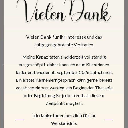
Coming Soon
Vielen Dank für Ihr Interesse
und das
entgegengebrachte Vertrauen.
Meine Kapazitäten sind derzeit vollständig
ausgeschöpft, daher kann ich neue Klient:innen
Was unsere Klienten über uns
leider erst wieder ab September 2026 aufnehmen.
sagen. 100 %
Ein erstes Kennenlerngespräch kann gerne bereits
Kundenzufriedenheit bei
vorab vereinbart werden; ein Beginn der Therapie
oder Begleitung ist jedoch erst ab diesem
Google.
Zeitpunkt möglich.
Ich danke Ihnen herzlich für Ihr
Verständnis